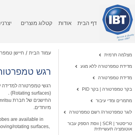
דף הבית
אודות
קטלוג מוצרים
יצרני
עמוד הבית
/
חיישן טמפר
מצלמה תרמית
מדידת טמפרטורה ללא מגע
רגש טמפרטורה
מדידת טמפרטורה
בקר טמפרטורה | בקר PID
(Rotating surfaces) .
מתמרים ומדי עיבור
מיוחדים.
לוגר טמפרטורה/ רשם טמפרטורה
bes are available in
טריסטור | SCR | ווסת הספק עבור
moving/rotating surfaces,
אוטומציה תעשייתית