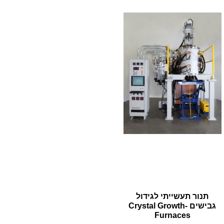
לאפס
cached
את
כל
האפשרויות
תנור תעשייתי לגידול
גבישים -Crystal Growth
Furnaces