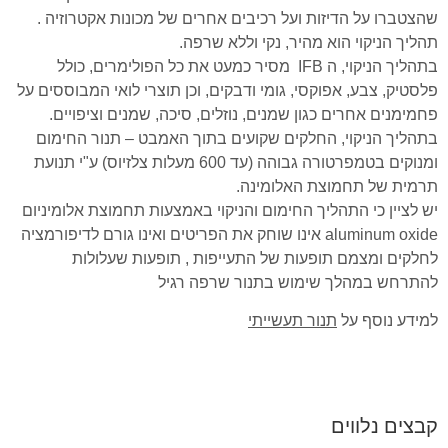
לאפס
cached
שהצטברו על הדיזות ועל רכיבים אחרים של מכונות אקטרוזיה .
את
תהליך הניקוי הוא מהיר, נקי וללא שרפה.
כל
בתהליך הניקוי, ה IFB מסיר כמעט את כל הפולימרים, כולל
האפשרויות
פלסטיק, צבע, אפוקסי, גומי ודבקים, וכן תוצרי לואי המבוססים על
פחמימנים אחרים כגון שמנים, נוזלים, סיכה, שמנים וציפויים.
בתהליך הניקוי, החלקים שקועים בתוך האמבט – תנור החימום
ומנוקים בטמפרטורה גבוהה (עד 600 מעלות צלזיוס) ע"י תנועת
תרמית של תחמוצת האלומינה.
יש לציין כי התהליך החימום והניקוי באמצעות תחמוצת אלומיניום
aluminum oxide אינו שוחק את הפריטים ואינו גורם לדיפורמציה
לחלקים ומצמם תופעות של התעייפות , תופעות שעלולות
להתרחש במהלך שימוש בתנור שרפה רגיל
למידע נוסף על
תנור תעשייתי
קבצים נלווים